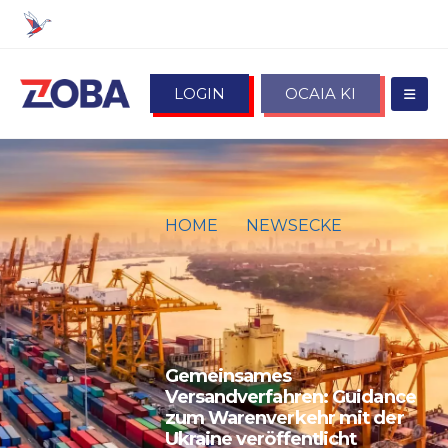
LOGIN
OCAIA KI
HOME
NEWSECKE
GEMEINSAMES
VERSANDVERFAHREN:
GUIDANCE ZUM
WARENVERKEHR MIT DER
UKRAINE VERÖFFENTLICHT
Gemeinsames
Versandverfahren: Guidance
zum Warenverkehr mit der
Ukraine veröffentlicht