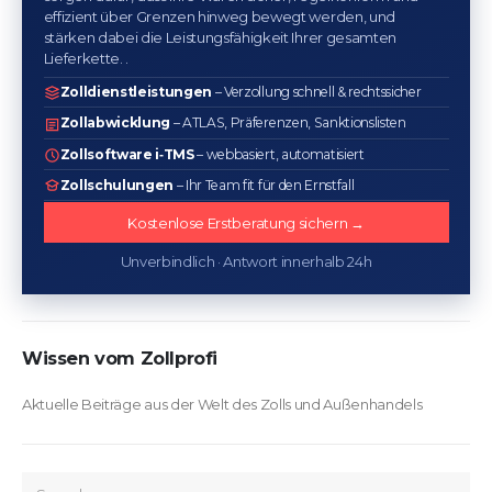
effizient über Grenzen hinweg bewegt werden, und
stärken dabei die Leistungsfähigkeit Ihrer gesamten
Lieferkette. .
Zolldienstleistungen
– Verzollung schnell & rechtssicher
Zollabwicklung
– ATLAS, Präferenzen, Sanktionslisten
Zollsoftware i‑TMS
– webbasiert, automatisiert
Zollschulungen
– Ihr Team fit für den Ernstfall
Kostenlose Erstberatung sichern →
Unverbindlich · Antwort innerhalb 24h
Wissen vom Zollprofi
Aktuelle Beiträge aus der Welt des Zolls und Außenhandels