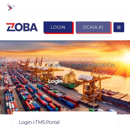
LOGIN
OCAIA KI
HOME
KUNDENBEREICH
LOGIN
Login
Login i-TMS Portal