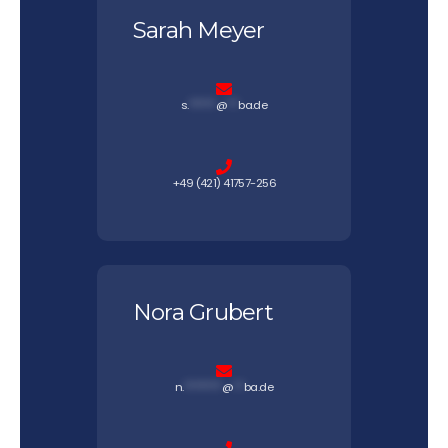
Sarah Meyer
s.
*****
@
**
ba.de
+49 (421) 41757-256
Nora Grubert
n.
*******
@
**
ba.de