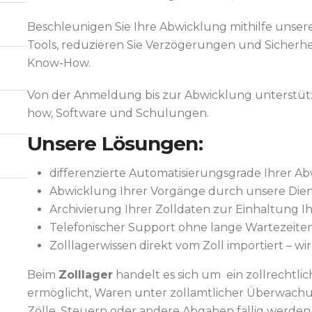
Beschleunigen Sie Ihre Abwicklung mithilfe unse
Tools, reduzieren Sie Verzögerungen und Sicherhe
Know-How.
Von der Anmeldung bis zur Abwicklung unterstütz
how, Software und Schulungen.
Unsere Lösungen:
differenzierte Automatisierungsgrade Ihrer A
Abwicklung Ihrer Vorgänge durch unsere Dien
Archivierung Ihrer Zolldaten zur Einhaltung Ih
Telefonischer Support ohne lange Wartezeite
Zolllagerwissen direkt vom Zoll importiert – wi
Beim
Zolllager
handelt es sich um ein zollrechtl
ermöglicht, Waren unter zollamtlicher Überwachu
Zölle, Steuern oder andere Abgaben fällig werden.