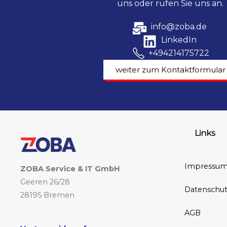
uns oder rufen Sie uns an.
info@zoba.de
LinkedIn
+494214175722
weiter zum Kontaktformular
Links
Impressu
ZOBA Service & IT GmbH
Geeren 26/28
Datenschut
28195 Bremen
AGB