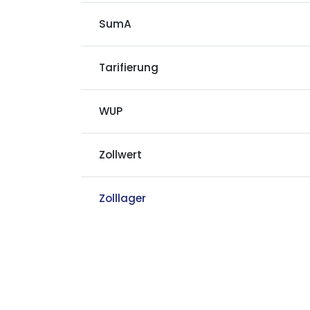
SumA
Tarifierung
WUP
Zollwert
Zolllager