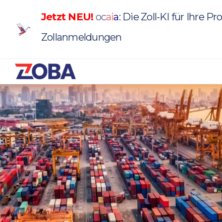
Jetzt NEU!
oc
a
i
a
: Die Zoll-KI für Ihre P
Zollanmeldungen