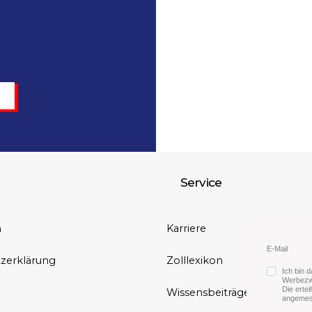
Service
m
Karriere
E-Mail
zerklärung
Zolllexikon
Ich bin 
Werbezwe
Die ertei
Wissensbeiträge
angemes