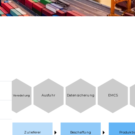
Ausfuhr
Datensicherung
EMCS
aktive Veredelung
Zulieferer
Beschaffung
Produkti