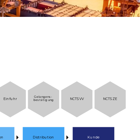
Gelangens-
Einfuhr
NCTS VV
NCTS ZE
bestätigung
on
Distribution
Kunde