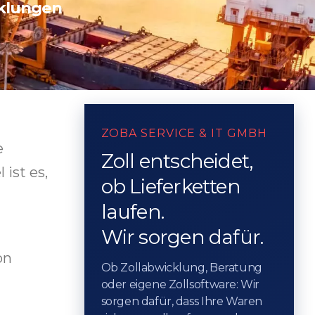
klungen
ZOBA SERVICE & IT GMBH
e
Zoll entscheidet,
ist es,
ob Lieferketten
m
laufen.
Wir sorgen dafür.
on
Ob Zollabwicklung, Beratung
oder eigene Zollsoftware: Wir
sorgen dafür, dass Ihre Waren