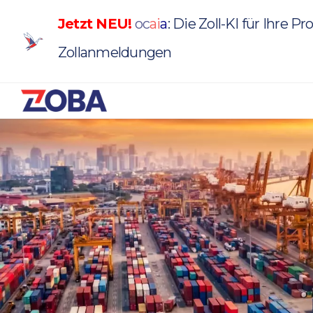
Jetzt NEU!
oc
a
i
a
: Die Zoll-KI für Ihre P
Zollanmeldungen