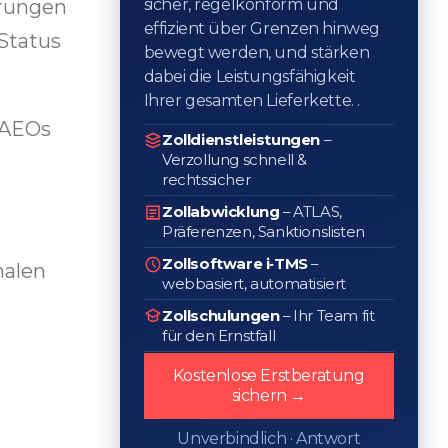
sicher, regelkonform und
erungen
effizient über Grenzen hinweg
-Status
bewegt werden, und stärken
dabei die Leistungsfähigkeit
Ihrer gesamten Lieferkette. .
s AEOs
Zolldienstleistungen
–
Verzollung schnell &
rechtssicher
Zollabwicklung
– ATLAS,
Präferenzen, Sanktionslisten
Zollsoftware i‑TMS
–
nalen
webbasiert, automatisiert
Zollschulungen
– Ihr Team fit
für den Ernstfall
Kostenlose Erstberatung
sichern →
Unverbindlich · Antwort