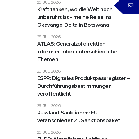
29. JULI 2026
Kraft tanken, wo die Welt noch
unberührt ist – meine Reise ins
Okavango-Delta in Botswana
29. JULI 2026
ATLAS: Generalzolldirektion
informiert über unterschiedliche
Themen
29. JULI 2026
ESPR: Digitales Produktpassregister –
Durchführungsbestimmungen
veröffentlicht
29. JULI 2026
Russland-Sanktionen: EU
verabschiedet 21. Sanktionspaket
29. JULI 2026