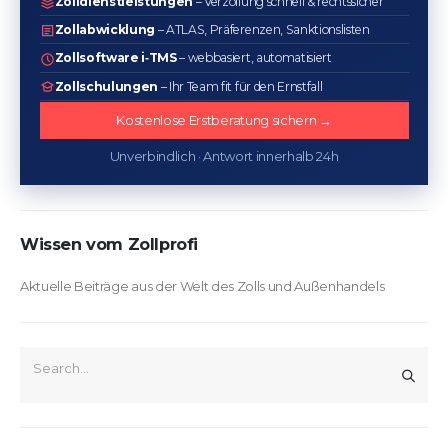
Zolldienstleistungen
– Verzollung schnell & rechtssicher
Zollabwicklung
– ATLAS, Präferenzen, Sanktionslisten
Zollsoftware i‑TMS
– webbasiert, automatisiert
Zollschulungen
– Ihr Team fit für den Ernstfall
Kostenlose Erstberatung sichern →
Unverbindlich · Antwort innerhalb 24h
Wissen vom Zollprofi
Aktuelle Beiträge aus der Welt des Zolls und Außenhandels