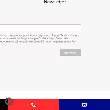
Newsletter
rstanden, dass meine personenbezogenen Daten für Werbezwecke
d eine werbliche Ansprache per E-Mail erfolgt. Die erteilte
 jederzeit mit Wirkung für die Zukunft in jeder angemessenen Form
Anmelden
Copyright ZOBA Service & IT GmbH 2025
↓