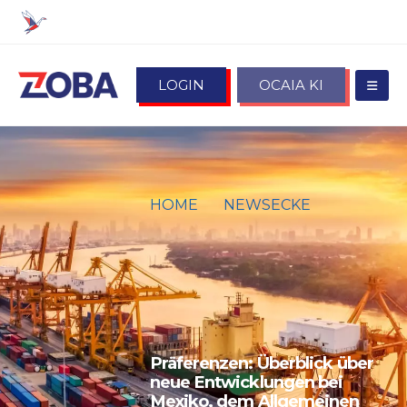
LOGIN
OCAIA KI
HOME
NEWSECKE
PRÄFERENZEN: ÜBERBLICK
ÜBER NEUE ENTWICKLUNGEN
BEI MEXIKO, DEM
ALLGEMEINEN
PRÄFERENZSYSTEM (APS)
UND DEN PAZIFIK-STAATEN
Präferenzen: Überblick über
neue Entwicklungen bei
Mexiko, dem Allgemeinen