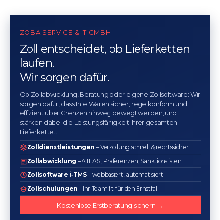
ZOBA SERVICE & IT GMBH
Zoll entscheidet, ob Lieferketten
laufen.
Wir sorgen dafür.
Ob Zollabwicklung, Beratung oder eigene Zollsoftware: Wir
sorgen dafür, dass Ihre Waren sicher, regelkonform und
effizient über Grenzen hinweg bewegt werden, und
stärken dabei die Leistungsfähigkeit Ihrer gesamten
Lieferkette. .
Zolldienstleistungen
– Verzollung schnell & rechtssicher
Zollabwicklung
– ATLAS, Präferenzen, Sanktionslisten
Zollsoftware i‑TMS
– webbasiert, automatisiert
Zollschulungen
– Ihr Team fit für den Ernstfall
Kostenlose Erstberatung sichern →