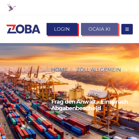
LOGIN
OCAIA KI
HOME
ZOLL ALLGEMEIN
FRAG DEN ANWALT –
EINSPRUCH
ABGABENBESCHEID
Frag den Anwalt – Einspruch
Abgabenbescheid