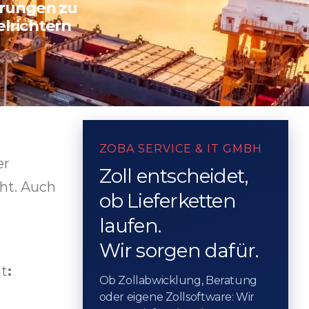
erungen zu
lrichtern
ZOBA SERVICE & IT GMBH
er
Zoll entscheidet,
ht. Auch
ob Lieferketten
laufen.
Wir sorgen dafür.
ht
:
Ob Zollabwicklung, Beratung
oder eigene Zollsoftware: Wir