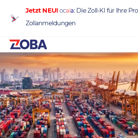
Jetzt NEU!
oc
a
i
a
: Die Zoll-KI für Ihre P
Zollanmeldungen