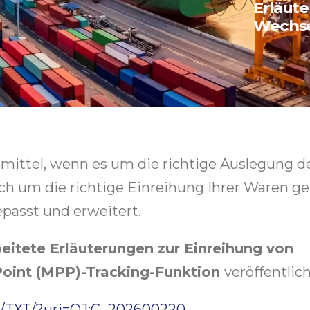
Erläut
Wechse
smittel, wenn es um die richtige Auslegung d
 um die richtige Einreihung Ihrer Waren ge
passt und erweitert.
eitete Erläuterungen zur Einreihung von
oint (MPP)-Tracking-Funktion
veröffentlic
DE/TXT/?uri=OJ:C_202600220