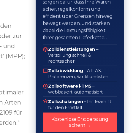
sorgen dafür, dass Ihre Waren
sicher, regelkonform und
effizient über Grenzen hinweg
bewegt werden, und stärken
 den
dabei die Leistungsfähigkeit
der zur
Ihrer gesamten Lieferkette. .
- und
Zolldienstleistungen
–
Verzollung schnell &
‘ (MPP);
rechtssicher
Zollabwicklung
– ATLAS,
Präferenzen, Sanktionslisten
Zollsoftware i‑TMS
–
ptimaler
webbasiert, automatisiert
Zollschulungen
– Ihr Team fit
n Arten
für den Ernstfall
2109 für
Kostenlose Erstberatung
erden.“
sichern →