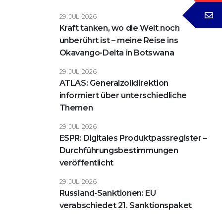
29. JULI 2026
Kraft tanken, wo die Welt noch
unberührt ist – meine Reise ins
Okavango-Delta in Botswana
29. JULI 2026
ATLAS: Generalzolldirektion
informiert über unterschiedliche
Themen
29. JULI 2026
ESPR: Digitales Produktpassregister –
Durchführungsbestimmungen
veröffentlicht
29. JULI 2026
Russland-Sanktionen: EU
verabschiedet 21. Sanktionspaket