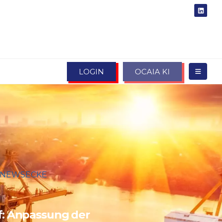
LOGIN
OCAIA KI
NEWSECKE
F: ANPASSUNG DER
RUNGEN ZU WECHSELRICHTERN
if: Anpassung der