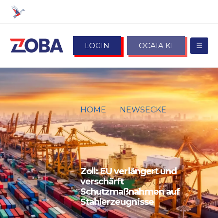
LOGIN
OCAIA KI
HOME
NEWSECKE
ZOLL: EU VERLÄNGERT UND
VERSCHÄRFT
SCHUTZMASSNAHMEN AUF S
TAHLERZEUGNISSE
Zoll: EU verlängert und
verschärft
Schutzmaßnahmen auf
Stahlerzeugnisse