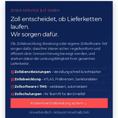
ZOBA SERVICE & IT GMBH
Zoll entscheidet, ob Lieferketten
laufen.
Wir sorgen dafür.
Ob Zollabwicklung, Beratung oder eigene Zollsoftware: Wir
sorgen dafür, dass Ihre Waren sicher, regelkonform und
effizient über Grenzen hinweg bewegt werden, und
stärken dabei die Leistungsfähigkeit Ihrer gesamten
Lieferkette. .
Zolldienstleistungen
– Verzollung schnell & rechtssicher
Zollabwicklung
– ATLAS, Präferenzen, Sanktionslisten
Zollsoftware i‑TMS
– webbasiert, automatisiert
Zollschulungen
– Ihr Team fit für den Ernstfall
Kostenlose Erstberatung sichern →
Unverbindlich · Antwort innerhalb 24h