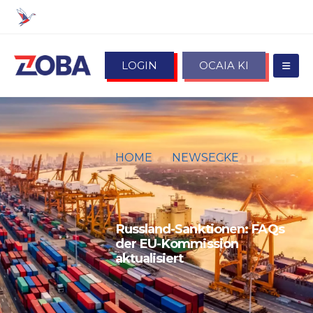
LOGIN
OCAIA KI
HOME
NEWSECKE
RUSSLAND-SANKTIONEN:
FAQS DER EU-KOMMISSION
AKTUALISIERT
Russland-Sanktionen: FAQs
der EU-Kommission
aktualisiert