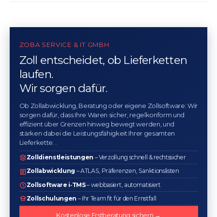
ZOBA SERVICE & IT GMBH
Zoll entscheidet, ob Lieferketten
laufen.
Wir sorgen dafür.
Ob Zollabwicklung, Beratung oder eigene Zollsoftware: Wir
sorgen dafür, dass Ihre Waren sicher, regelkonform und
effizient über Grenzen hinweg bewegt werden, und
stärken dabei die Leistungsfähigkeit Ihrer gesamten
Lieferkette. .
Zolldienstleistungen
– Verzollung schnell & rechtssicher
Zollabwicklung
– ATLAS, Präferenzen, Sanktionslisten
Zollsoftware i‑TMS
– webbasiert, automatisiert
Zollschulungen
– Ihr Team fit für den Ernstfall
Kostenlose Erstberatung sichern →