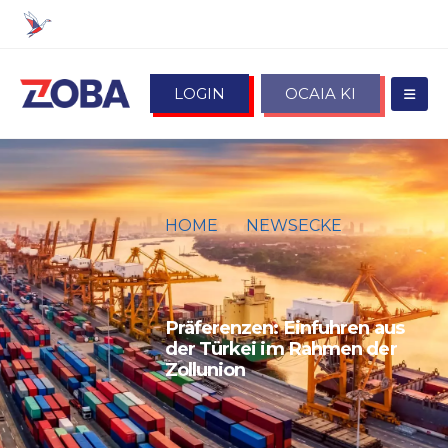
LOGIN
OCAIA KI
HOME
NEWSECKE
PRÄFERENZEN: EINFUHREN
AUS DER TÜRKEI IM RAHMEN
DER ZOLLUNION
Präferenzen: Einfuhren aus
der Türkei im Rahmen der
Zollunion