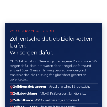
ZOBA SERVICE & IT GMBH
Zoll entscheidet, ob Lieferketten
laufen.
Wir sorgen dafür.
Ob Zollabwicklung, Beratung oder eigene Zollsoftware: Wir
sorgen dafür, dass Ihre Waren sicher, regelkonform und
effizient über Grenzen hinweg bewegt werden, und
stärken dabei die Leistungsfähigkeit Ihrer gesamten
Lieferkette. .
Zolldienstleistungen
– Verzollung schnell & rechtssicher
Zollabwicklung
– ATLAS, Präferenzen, Sanktionslisten
Zollsoftware i‑TMS
– webbasiert, automatisiert
Zollschulungen
– Ihr Team fit für den Ernstfall