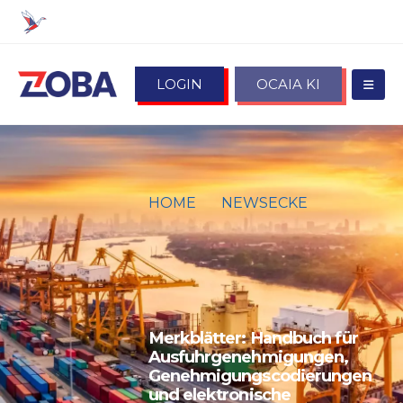
LOGIN
OCAIA KI
HOME
NEWSECKE
MERKBLÄTTER: HANDBUCH FÜR
AUSFUHRGENEHMIGUNGEN,
GENEHMIGUNGSCODIERUNGEN
UND ELEKTRONISCHE
ABSCHREIBUNG AKTUALISIERT
Merkblätter: Handbuch für
Ausfuhrgenehmigungen,
Genehmigungscodierungen
und elektronische