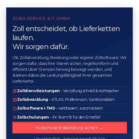
ZOBA SERVICE & IT GMBH
Zoll entscheidet, ob Lieferketten
laufen.
Wir sorgen dafür.
Ob Zollabwicklung, Beratung oder eigene Zollsoftware: Wir
sorgen dafür, dass Ihre Waren sicher, regelkonform und
effizient über Grenzen hinweg bewegt werden, und
stärken dabei die Leistungsfähigkeit Ihrer gesamten
Lieferkette. .
Zolldienstleistungen
– Verzollung schnell & rechtssicher
Zollabwicklung
– ATLAS, Präferenzen, Sanktionslisten
Zollsoftware i‑TMS
– webbasiert, automatisiert
Zollschulungen
– Ihr Team fit für den Ernstfall
Kostenlose Erstberatung sichern →
Unverbindlich · Antwort innerhalb 24h