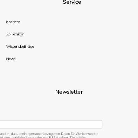
Service
Karriere
Zolllexikon
Wissensbeiträge
News
Newsletter
rstanden, dass meine personenbezogenen Daten für Werbezwecke
d eine werbliche Ansprache per E-Mail erfolgt. Die erteilte