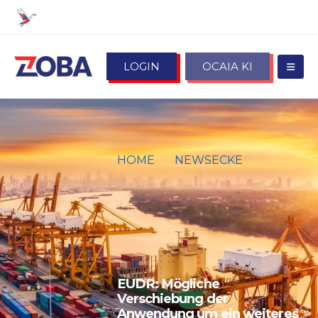
LOGIN
OCAIA KI
HOME
NEWSECKE
EUDR: MÖGLICHE
VERSCHIEBUNG DER
ANWENDUNG UM EIN
WEITERES JAHR UND
MASSNAHMEN ZUR V
EREINFACHUNG
EUDR: Mögliche
Verschiebung der
Anwendung um ein weiteres