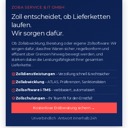
ZOBA SERVICE & IT GMBH
Zoll entscheidet, ob Lieferketten
laufen.
Wir sorgen dafür.
Ob Zollabwicklung, Beratung oder eigene Zollsoftware: Wir
sorgen dafür, dass Ihre Waren sicher, regelkonform und
effizient über Grenzen hinweg bewegt werden, und
stärken dabei die Leistungsfähigkeit Ihrer gesamten
Lieferkette. .
Zolldienstleistungen
– Verzollung schnell & rechtssicher
Zollabwicklung
– ATLAS, Präferenzen, Sanktionslisten
Zollsoftware i‑TMS
– webbasiert, automatisiert
Zollschulungen
– Ihr Team fit für den Ernstfall
Kostenlose Erstberatung sichern →
Unverbindlich · Antwort innerhalb 24h