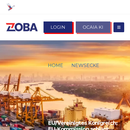
LOGIN
OCAIA KI
HOME
NEWSECKE
EU/VEREINIGTES KÖNIGREICH:
EU-KOMMISSION SCHLÄGT
EINMALIGE VERLÄNGERUNG
DER GELTENDEN
URSPRUNGSREGELN FÜR
ELEKTROFAHRZEUGE UND
BATTERIEN VOR
EU/Vereinigtes Königreich:
EU-Kommission schlägt