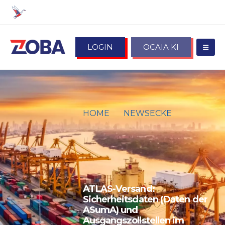
LOGIN
OCAIA KI
HOME
NEWSECKE
ATLAS-VERSAND:
SICHERHEITSDATEN (DATEN
DER ASUMA) UND
AUSGANGSZOLLSTELLEN IM
VERSANDVERFAHREN
ATLAS-Versand:
Sicherheitsdaten (Daten der
ASumA) und
Ausgangszollstellen im