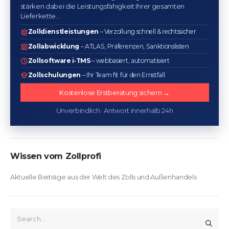
stärken dabei die Leistungsfähigkeit Ihrer gesamten
Lieferkette. .
Zolldienstleistungen
– Verzollung schnell & rechtssicher
Zollabwicklung
– ATLAS, Präferenzen, Sanktionslisten
Zollsoftware i‑TMS
– webbasiert, automatisiert
Zollschulungen
– Ihr Team fit für den Ernstfall
Kostenlose Erstberatung sichern →
Unverbindlich · Antwort innerhalb 24h
Wissen vom Zollprofi
Aktuelle Beiträge aus der Welt des Zolls und Außenhandels