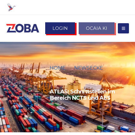
LOGIN
OCAIA KI
HOME
NEWSECKE
ATLAS: SCHNITTSTELLEN IM
BEREICH NCTS UND AES
ATLAS: Schnittstellen im
Bereich NCTS und AES