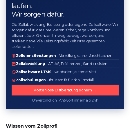
laufen.
Wir sorgen dafür.
Ob Zollabwicklung, Beratung oder eigene Zollsoftware: Wir
sorgen dafür, dass Ihre Waren sicher, regelkonform und
effizient über Grenzen hinweg bewegt werden, und
stärken dabei die Leistungsfähigkeit Ihrer gesamten
Lieferkette. .
Zolldienstleistungen
– Verzollung schnell & rechtssicher
Zollabwicklung
– ATLAS, Präferenzen, Sanktionslisten
Zollsoftware i‑TMS
– webbasiert, automatisiert
Zollschulungen
– Ihr Team fit für den Ernstfall
Kostenlose Erstberatung sichern →
Unverbindlich · Antwort innerhalb 24h
Wissen vom Zollprofi