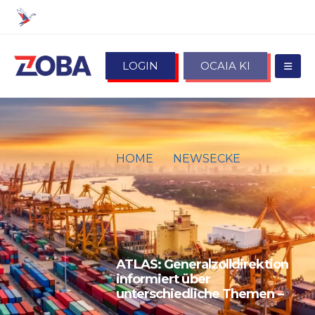
LOGIN
OCAIA KI
HOME
NEWSECKE
ATLAS:
GENERALZOLLDIREKTION
INFORMIERT ÜBER
UNTERSCHIEDLICHE THEMEN
–
ATLAS: Generalzolldirektion
informiert über
unterschiedliche Themen –