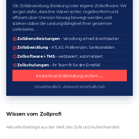
Ob Zollabwicklung, Beratung oder eigene Zollsoftware: Wir
sorgen dafür, dass Ihre Waren sicher, regelkonform und
effizient über Grenzen hinweg bewegt werden, und
stärken dabei die Leistungsfähigkeit Ihrer gesamten
Lieferkette. .
Zolldienstleistungen
– Verzollung schnell & rechtssicher
Zollabwicklung
– ATLAS, Präferenzen, Sanktionslisten
Zollsoftware i‑TMS
– webbasiert, automatisiert
Zollschulungen
– Ihr Team fit für den Ernstfall
Kostenlose Erstberatung sichern →
Unverbindlich · Antwort innerhalb 24h
Wissen vom Zollprofi
Aktuelle Beiträge aus der Welt des Zolls und Außenhandels