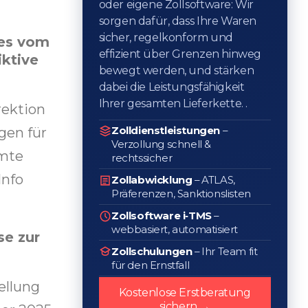
oder eigene Zollsoftware: Wir
sorgen dafür, dass Ihre Waren
sicher, regelkonform und
tes vom
effizient über Grenzen hinweg
iktive
bewegt werden, und stärken
dabei die Leistungsfähigkeit
Ihrer gesamten Lieferkette. .
rektion
Zolldienstleistungen
–
gen für
Verzollung schnell &
mmte
rechtssicher
Info
Zollabwicklung
– ATLAS,
Präferenzen, Sanktionslisten
Zollsoftware i‑TMS
–
webbasiert, automatisiert
se zur
Zollschulungen
– Ihr Team fit
für den Ernstfall
ellung
Kostenlose Erstberatung
sichern →