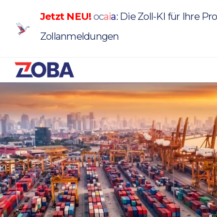
Jetzt NEU!
oc
a
i
a
: Die Zoll-KI für Ihre P
Zollanmeldungen