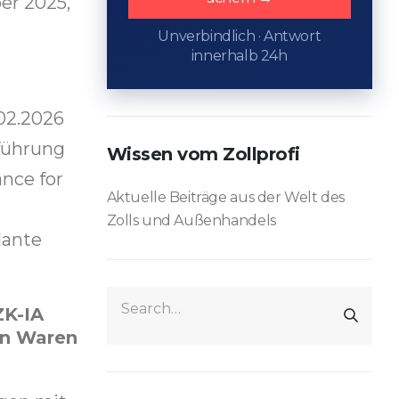
er 2025,
Unverbindlich · Antwort
innerhalb 24h
.02.2026
nführung
Wissen vom Zollprofi
ance for
Aktuelle Beiträge aus der Welt des
Zolls und Außenhandels
lante
ZK-IA
en Waren