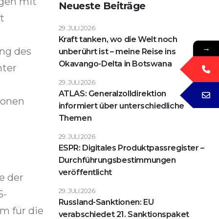
ngen mit
Neueste Beiträge
t
29. JULI 2026
Kraft tanken, wo die Welt noch
→
ung des
unberührt ist – meine Reise ins
Okavango-Delta in Botswana
nter
29. JULI 2026
ATLAS: Generalzolldirektion
ionen
informiert über unterschiedliche
Themen
29. JULI 2026
ESPR: Digitales Produktpassregister –
Durchführungsbestimmungen
veröffentlicht
e der
29. JULI 2026
S-
Russland-Sanktionen: EU
m für die
verabschiedet 21. Sanktionspaket