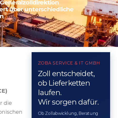
Generalzolldirektion
ert über unterschiedliche
n
ZOBA SERVICE & IT GMBH
Zoll entscheidet,
ob Lieferketten
CE)
laufen.
Wir sorgen dafür.
r die
ronischen
Ob Zollabwicklung, Beratung