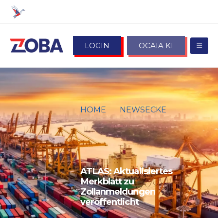
LOGIN
OCAIA KI
HOME
NEWSECKE
ATLAS: AKTUALISIERTES
MERKBLATT ZU
ZOLLANMELDUNGEN
VERÖFFENTLICHT
ATLAS: Aktualisiertes
Merkblatt zu
Zollanmeldungen
veröffentlicht