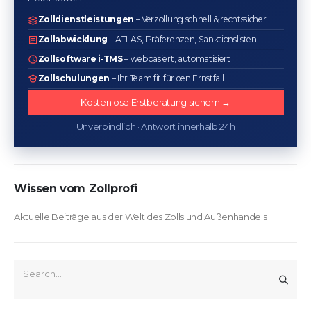
Zolldienstleistungen
– Verzollung schnell & rechtssicher
Zollabwicklung
– ATLAS, Präferenzen, Sanktionslisten
Zollsoftware i‑TMS
– webbasiert, automatisiert
Zollschulungen
– Ihr Team fit für den Ernstfall
Kostenlose Erstberatung sichern →
Unverbindlich · Antwort innerhalb 24h
Wissen vom Zollprofi
Aktuelle Beiträge aus der Welt des Zolls und Außenhandels