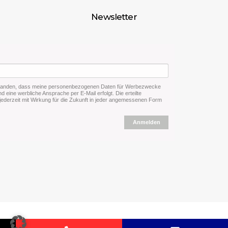
Newsletter
rstanden, dass meine personenbezogenen Daten für Werbezwecke
d eine werbliche Ansprache per E-Mail erfolgt. Die erteilte
 jederzeit mit Wirkung für die Zukunft in jeder angemessenen Form
Anmelden
Copyright ZOBA Service & IT GmbH 2025