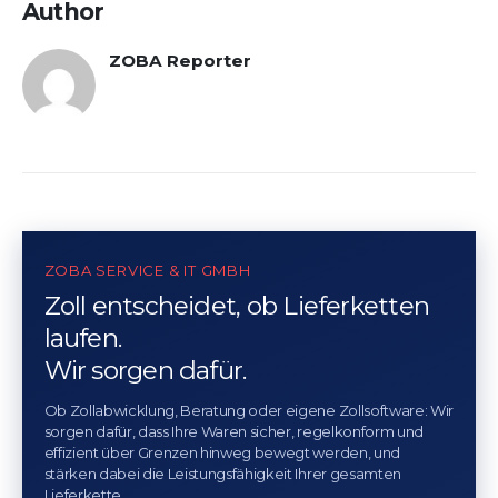
Author
ZOBA Reporter
ZOBA SERVICE & IT GMBH
Zoll entscheidet, ob Lieferketten
laufen.
Wir sorgen dafür.
Ob Zollabwicklung, Beratung oder eigene Zollsoftware: Wir
sorgen dafür, dass Ihre Waren sicher, regelkonform und
effizient über Grenzen hinweg bewegt werden, und
stärken dabei die Leistungsfähigkeit Ihrer gesamten
Lieferkette. .