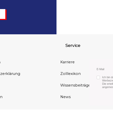
Service
m
Karriere
E-Mail
zerklärung
Zolllexikon
Ich bin 
Werbezwe
Die ertei
Wissensbeiträge
angemes
in
News