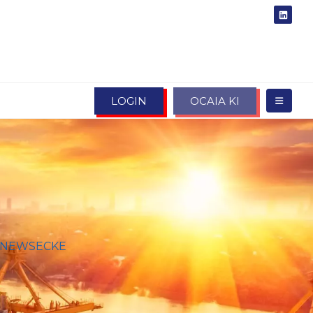
LOGIN
OCAIA KI
NEWSECKE
PING: EINFÜHRUNG EINES
IGEN ANTIDUMPINGZOLLS AUF DIE
EN VON ADIPINSÄURE MIT