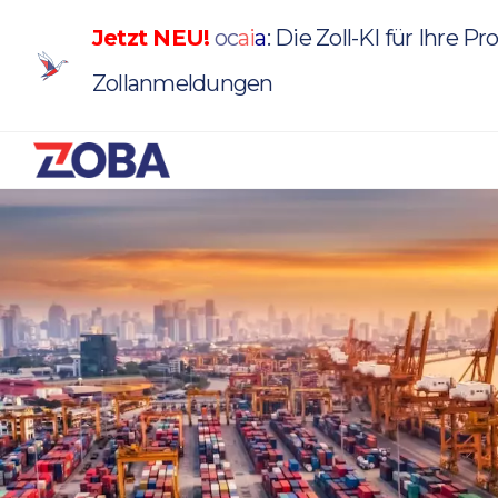
Jetzt NEU!
oc
a
i
a
: Die Zoll-KI für Ihre P
Zollanmeldungen