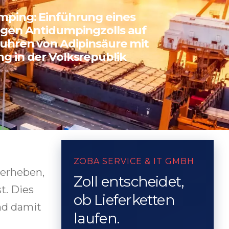
G IN DER VOLKSREPUBLIK CHINA
mping: Einführung eines
igen Antidumpingzolls auf
fuhren von Adipinsäure mit
g in der Volksrepublik
ZOBA SERVICE & IT GMBH
 erheben,
Zoll entscheidet,
t. Dies
ob Lieferketten
nd damit
laufen.