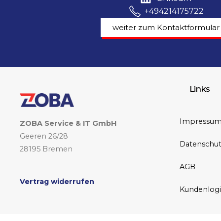
+494214175722
weiter zum Kontaktformular
Links
Impressu
ZOBA Service & IT GmbH
Geeren 26/28
Datenschut
28195 Bremen
AGB
Vertrag widerrufen
Kundenlog