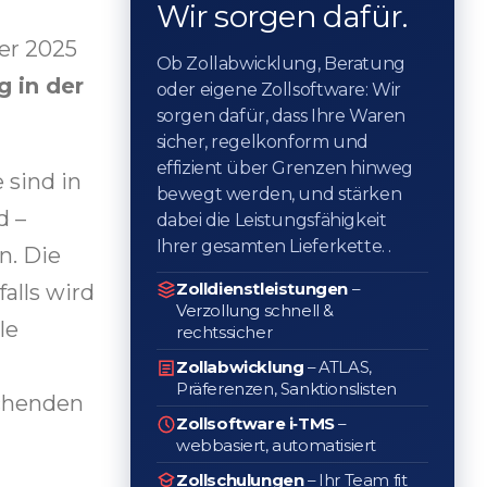
Wir sorgen dafür.
er 2025
Ob Zollabwicklung, Beratung
g in der
oder eigene Zollsoftware: Wir
sorgen dafür, dass Ihre Waren
sicher, regelkonform und
effizient über Grenzen hinweg
 sind in
bewegt werden, und stärken
d –
dabei die Leistungsfähigkeit
Ihrer gesamten Lieferkette. .
n. Die
Zolldienstleistungen
–
alls wird
Verzollung schnell &
le
rechtssicher
Zollabwicklung
– ATLAS,
Präferenzen, Sanktionslisten
echenden
Zollsoftware i‑TMS
–
webbasiert, automatisiert
Zollschulungen
– Ihr Team fit