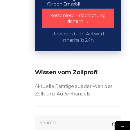
für den Ernstfall
Kostenlose Erstberatung
sichern →
Unverbindlich · Antwort
innerhalb 24h
Wissen vom Zollprofi
Aktuelle Beiträge aus der Welt des
Zolls und Außenhandels
→