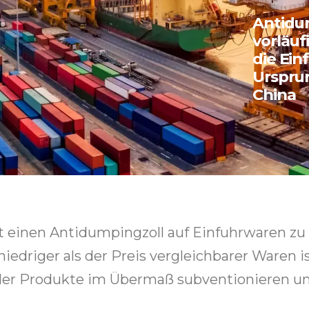
URSPRUN
Antidu
vorläuf
die Ein
Ursprun
China
t einen Antidumpingzoll auf Einfuhrwaren zu
edriger als der Preis vergleichbarer Waren is
änder Produkte im Übermaß subventionieren u