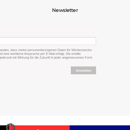
Newsletter
rstanden, dass meine personenbezogenen Daten für Werbezwecke
d eine werbliche Ansprache per E-Mail erfolgt. Die erteilte
 jederzeit mit Wirkung für die Zukunft in jeder angemessenen Form
Anmelden
Copyright ZOBA Service & IT GmbH 2025