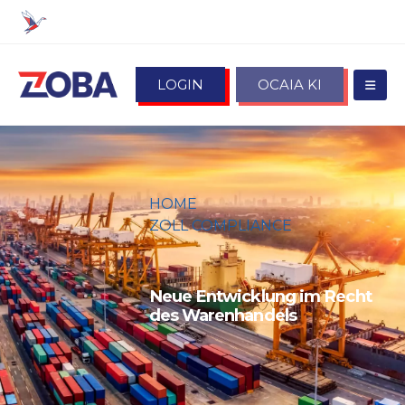
LOGIN
OCAIA KI
HOME
ZOLL COMPLIANCE
NEUE ENTWICKLUNG IM
RECHT DES WARENHANDELS
Neue Entwicklung im Recht
des Warenhandels