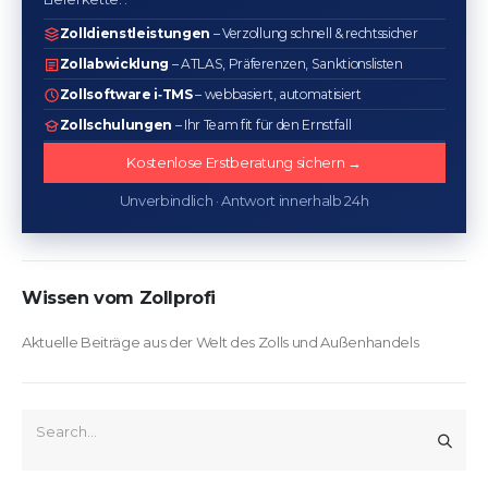
Zolldienstleistungen
– Verzollung schnell & rechtssicher
Zollabwicklung
– ATLAS, Präferenzen, Sanktionslisten
Zollsoftware i‑TMS
– webbasiert, automatisiert
Zollschulungen
– Ihr Team fit für den Ernstfall
Kostenlose Erstberatung sichern →
Unverbindlich · Antwort innerhalb 24h
Wissen vom Zollprofi
Aktuelle Beiträge aus der Welt des Zolls und Außenhandels