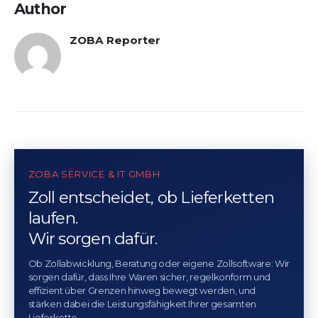
Author
ZOBA Reporter
ZOBA SERVICE & IT GMBH
Zoll entscheidet, ob Lieferketten
laufen.
Wir sorgen dafür.
Ob Zollabwicklung, Beratung oder eigene Zollsoftware: Wir
sorgen dafür, dass Ihre Waren sicher, regelkonform und
effizient über Grenzen hinweg bewegt werden, und
stärken dabei die Leistungsfähigkeit Ihrer gesamten
Lieferkette. .