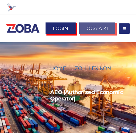
LOGIN
OCAIA KI
HOME
ZOLL LEXIKON
AEO (AUTHORISED ECONOMIC
OPERATOR)
AEO (Authorised Economic
Operator)