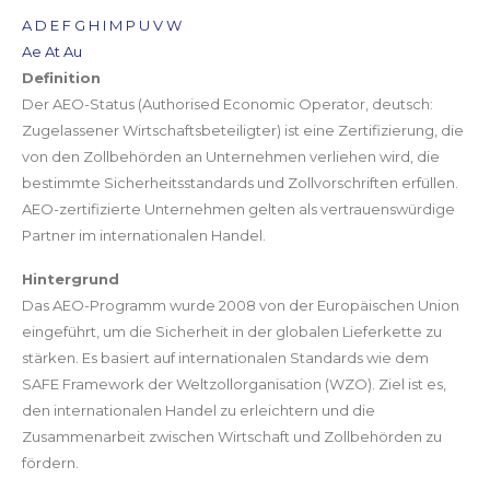
A
D
E
F
G
H
I
M
P
U
V
W
Ae
At
Au
Definition
Der AEO-Status (Authorised Economic Operator, deutsch:
Zugelassener Wirtschaftsbeteiligter) ist eine Zertifizierung, die
von den Zollbehörden an Unternehmen verliehen wird, die
bestimmte Sicherheitsstandards und Zollvorschriften erfüllen.
AEO-zertifizierte Unternehmen gelten als vertrauenswürdige
Partner im internationalen Handel.
Hintergrund
Das AEO-Programm wurde 2008 von der Europäischen Union
eingeführt, um die Sicherheit in der globalen Lieferkette zu
stärken. Es basiert auf internationalen Standards wie dem
SAFE Framework der Weltzollorganisation (WZO). Ziel ist es,
den internationalen Handel zu erleichtern und die
Zusammenarbeit zwischen Wirtschaft und Zollbehörden zu
fördern.