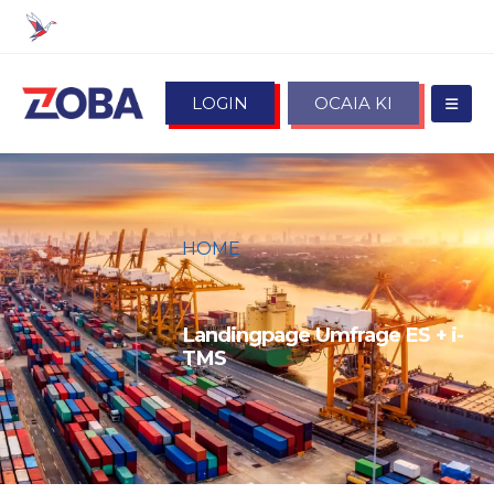
LOGIN
OCAIA KI
HOME
LANDINGPAGE UMFRAGE ES +
I-TMS
Landingpage Umfrage ES + i-
TMS